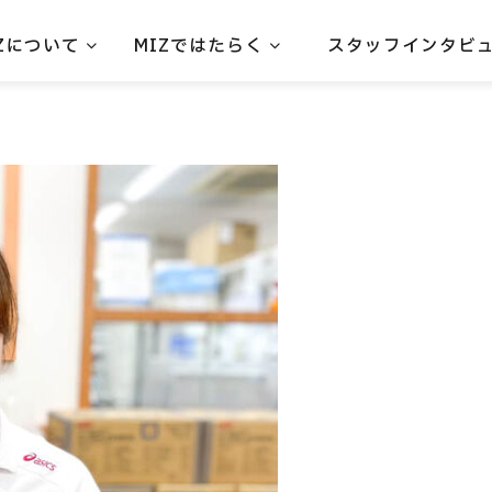
IZについて
MIZではたらく
スタッフインタビ
メッセージ
教育・研修制度
arrow_forward
理念・方針
arrow_forward
働き方
arrow_forward
事業展開
数字で知るMIZ
arrow_forward
法人概要
arrow_forward
arrow_forward