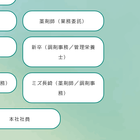
）
薬剤師（業務委託）
新卒（調剤事務／管理栄養
士）
事務）
ミズ長崎（薬剤師／調剤事
務）
本社社員