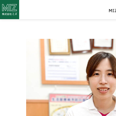
M
staff12